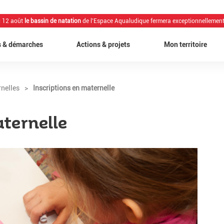
i 12 août
le bassin de natation
de l’Espace Aqualudique fermera exceptionnellement
s & démarches
Actions & projets
Mon territoire
nelles
>
Inscriptions en maternelle
aternelle