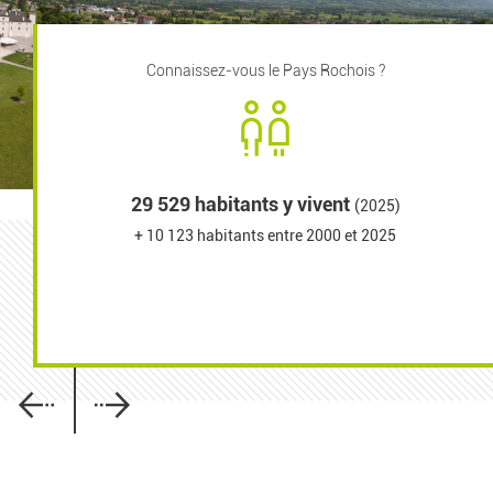
Connaissez-vous le Pays Rochois ?
29 529 habitants y vivent
(2025)
93,9 km² de superficie
9 communes
+ 10 123 habitants entre 2000 et 2025
Amancy, Arenthon, Cornier, Éteaux,
299 hab/km² en 2018
La Chapelle-Rambaud, La Roche-sur-Foron, Saint-Laurent,
Saint-Pierre-en-Faucigny et Saint-Sixt.