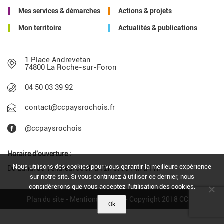
Mes services & démarches
Actions & projets
Mon territoire
Actualités & publications
1 Place Andrevetan
74800 La Roche-sur-Foron
04 50 03 39 92
contact@ccpaysrochois.fr
@ccpaysrochois
Horaire d'ouverture :
Nous utilisons des cookies pour vous garantir la meilleure expérience
Du Lundi au Vendredi de 9h à 12h et de 14h à 17h
sur notre site. Si vous continuez à utiliser ce dernier, nous
considérerons que vous acceptez l'utilisation des cookies.
Plan du site
-
Mentions légales
- Copyright 2018 CCPR
Ok