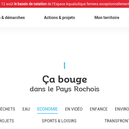
i 12 août
le bassin de natation
de l’Espace Aqualudique fermera exceptionnellement
s & démarches
Actions & projets
Mon territoire
Ça bouge
dans le Pays Rochois
DÉCHETS
EAU
ECONOMIE
EN VIDÉO
ENFANCE
ENVIR
ROJETS
SPORTS & LOISIRS
TRANSFRONT