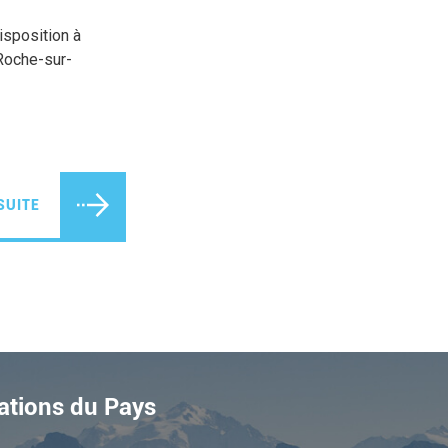
isposition à
Roche-sur-
SUITE
ations du Pays