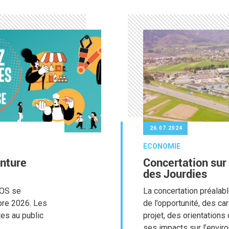
26.07.2024
ECONOMIE
enture
Concertation sur
des Jourdies
ROS se
La concertation préalabl
bre 2026. Les
de l’opportunité, des ca
tes au public
projet, des orientation
ses impacts sur l’envir