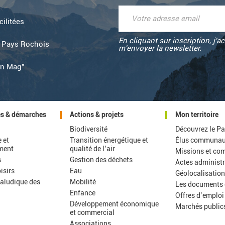
ilitées
En cliquant sur inscription, j'
e Pays Rochois
m'envoyer la newsletter.
on Mag"
es & démarches
Actions & projets
Mon territoire
Biodiversité
Découvrez le P
 et
Transition énergétique et
Élus communau
ment
qualité de l’air
Missions et co
s
Gestion des déchets
Actes administr
isirs
Eau
Géolocalisatio
aludique des
Mobilité
Les documents 
Enfance
Offres d’emploi
Développement économique
Marchés public
et commercial
Associations