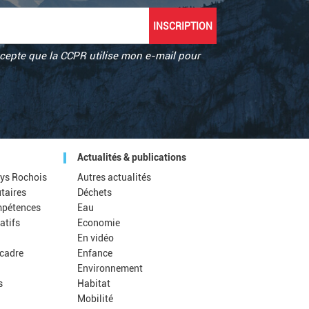
accepte que la CCPR utilise mon e-mail pour
Actualités & publications
ays Rochois
Autres actualités
taires
Déchets
mpétences
Eau
atifs
Economie
n
En vidéo
cadre
Enfance
Environnement
s
Habitat
Mobilité